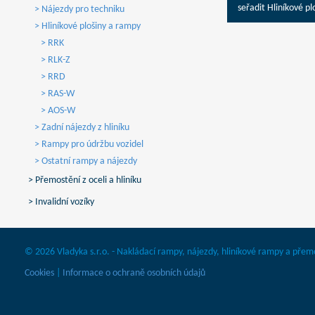
seřadit Hliníkové pl
> Nájezdy pro techniku
> Hliníkové plošiny a rampy
> RRK
> RLK-Z
> RRD
> RAS-W
> AOS-W
> Zadní nájezdy z hliníku
> Rampy pro údržbu vozidel
> Ostatní rampy a nájezdy
> Přemostění z oceli a hliníku
> Invalidní vozíky
© 2026 Vladyka s.r.o. - Nakládací rampy, nájezdy, hliníkové rampy a přem
Cookies
|
Informace o ochraně osobních údajů