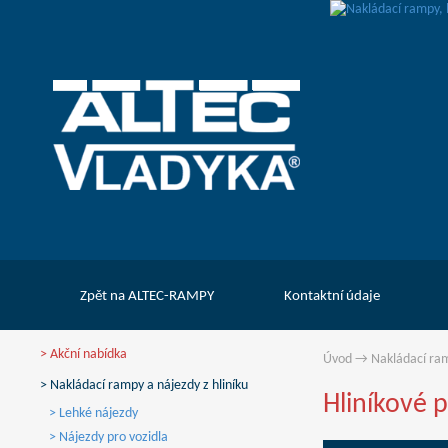
Zpět na ALTEC-RAMPY
Kontaktní údaje
> Akční nabídka
Úvod
→
Nakládací ram
> Nakládací rampy a nájezdy z hliníku
Hliníkové 
> Lehké nájezdy
> Nájezdy pro vozidla