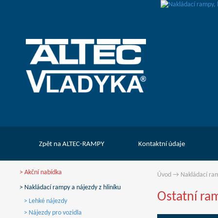
Zpět na ALTEC-RAMPY
Kontaktní údaje
> Akční nabídka
Úvod
→
Nakládací ram
> Nakládací rampy a nájezdy z hliníku
Ostatní ra
> Lehké nájezdy
> Nájezdy pro vozidla