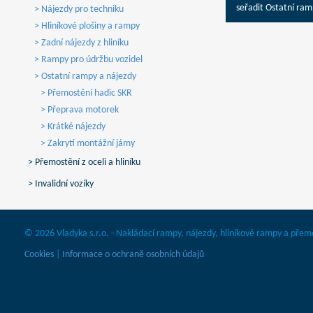
seřadit Ostatní ram
> Nájezdy pro techniku
> Hliníkové plošiny a rampy
> Zadní nájezdy z hliníku
> Rampy pro údržbu vozidel
> Ostatní rampy a nájezdy
> Přemostění hadic SKR
> Přeprava motorek
> Krátké nájezdy
> Zakrytí montážní jámy
> Přemostění z oceli a hliníku
> Invalidní vozíky
© 2026 Vladyka s.r.o. - Nakládací rampy, nájezdy, hliníkové rampy a přem
Cookies
|
Informace o ochraně osobních údajů