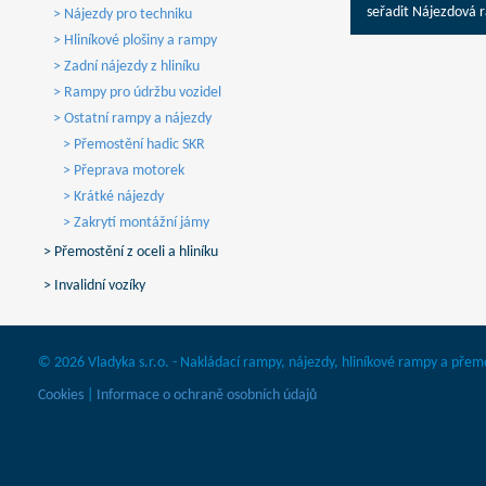
seřadit Nájezdová 
> Nájezdy pro techniku
> Hliníkové plošiny a rampy
> Zadní nájezdy z hliníku
> Rampy pro údržbu vozidel
> Ostatní rampy a nájezdy
> Přemostění hadic SKR
> Přeprava motorek
> Krátké nájezdy
> Zakrytí montážní jámy
> Přemostění z oceli a hliníku
> Invalidní vozíky
© 2026 Vladyka s.r.o. - Nakládací rampy, nájezdy, hliníkové rampy a přem
Cookies
|
Informace o ochraně osobních údajů