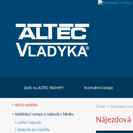
Zpět na ALTEC-RAMPY
Kontaktní údaje
> Akční nabídka
Úvod
→
Nakládací ram
> Nakládací rampy a nájezdy z hliníku
Nájezdová
> Lehké nájezdy
> Nájezdy pro vozidla