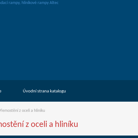
e
Úvodní strana katalogu
řemostění z oceli a hliníku
ostění z oceli a hliníku