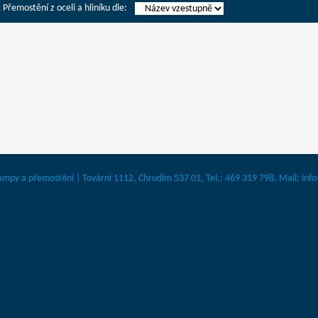
 Přemostění z oceli a hliníku dle:
 rampy a přemostění | Tovární 1112, Chrudim 537 01, Tel.: 469 319 798, Mail: in