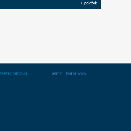
0 položek
fo@altec-rampy.cz
admin
|
tvorba www