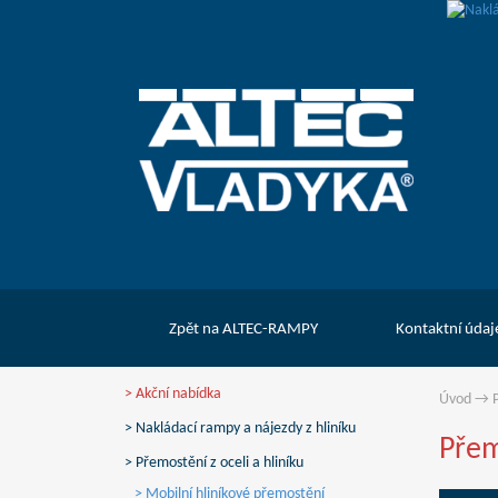
Zpět na ALTEC-RAMPY
Kontaktní údaj
> Akční nabídka
Úvod
→
P
> Nakládací rampy a nájezdy z hliníku
Přem
> Přemostění z oceli a hliníku
> Mobilní hliníkové přemostění