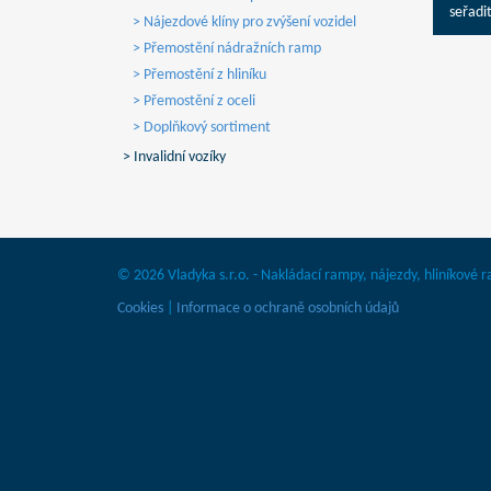
seřadit
> Nájezdové klíny pro zvýšení vozidel
> Přemostění nádražních ramp
> Přemostění z hliníku
> Přemostění z oceli
> Doplňkový sortiment
> Invalidní vozíky
© 2026 Vladyka s.r.o. - Nakládací rampy, nájezdy, hliníkové
Cookies
|
Informace o ochraně osobních údajů