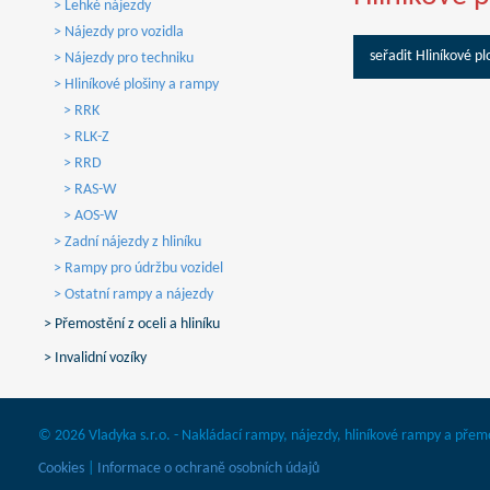
> Lehké nájezdy
> Nájezdy pro vozidla
seřadit Hliníkové pl
> Nájezdy pro techniku
> Hliníkové plošiny a rampy
> RRK
> RLK-Z
> RRD
> RAS-W
> AOS-W
> Zadní nájezdy z hliníku
> Rampy pro údržbu vozidel
> Ostatní rampy a nájezdy
> Přemostění z oceli a hliníku
> Invalidní vozíky
© 2026 Vladyka s.r.o. - Nakládací rampy, nájezdy, hliníkové rampy a přem
Cookies
|
Informace o ochraně osobních údajů