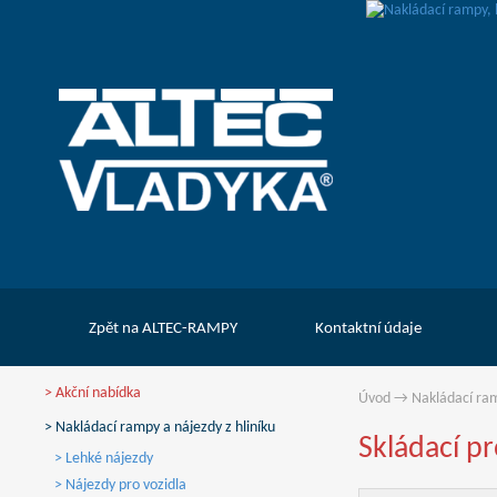
Zpět na ALTEC-RAMPY
Kontaktní údaje
> Akční nabídka
Úvod
→
Nakládací ram
> Nakládací rampy a nájezdy z hliníku
Skládací p
> Lehké nájezdy
> Nájezdy pro vozidla