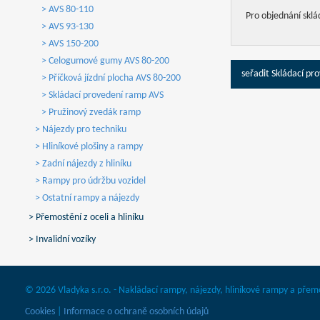
> AVS 80-110
Pro objednání skl
> AVS 93-130
> AVS 150-200
> Celogumové gumy AVS 80-200
seřadit Skládací pr
> Příčková jízdní plocha AVS 80-200
> Skládací provedení ramp AVS
> Pružinový zvedák ramp
> Nájezdy pro techniku
> Hliníkové plošiny a rampy
> Zadní nájezdy z hliníku
> Rampy pro údržbu vozidel
> Ostatní rampy a nájezdy
> Přemostění z oceli a hliníku
> Invalidní vozíky
© 2026 Vladyka s.r.o. - Nakládací rampy, nájezdy, hliníkové rampy a přem
Cookies
|
Informace o ochraně osobních údajů