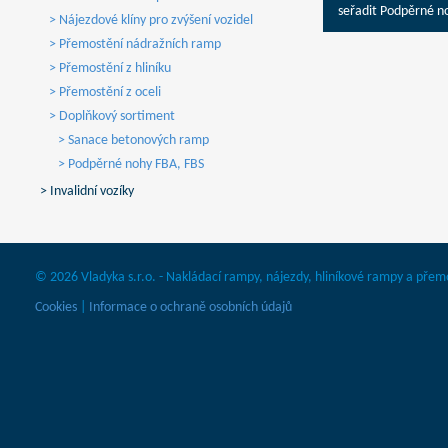
seřadit Podpěrné n
> Nájezdové klíny pro zvýšení vozidel
> Přemostění nádražních ramp
> Přemostění z hliníku
> Přemostění z oceli
> Doplňkový sortiment
> Sanace betonových ramp
> Podpěrné nohy FBA, FBS
> Invalidní vozíky
© 2026 Vladyka s.r.o. - Nakládací rampy, nájezdy, hliníkové rampy a přem
Cookies
|
Informace o ochraně osobních údajů