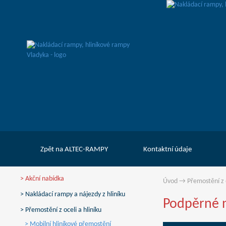
Zpět na ALTEC-RAMPY
Kontaktní údaje
> Akční nabídka
Úvod
→
Přemostění z o
> Nakládací rampy a nájezdy z hliníku
Podpěrné 
> Přemostění z oceli a hliníku
> Mobilní hliníkové přemostění