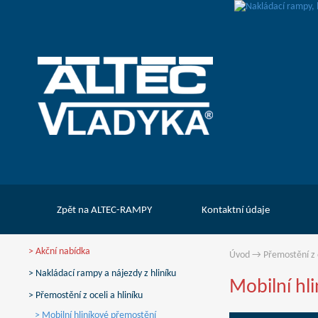
Zpět na ALTEC-RAMPY
Kontaktní údaje
> Akční nabídka
Úvod
→
Přemostění z o
> Nakládací rampy a nájezdy z hliníku
Mobilní hl
> Přemostění z oceli a hliníku
> Mobilní hliníkové přemostění