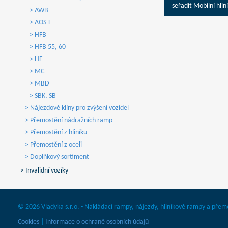
seřadit Mobilní hli
> AWB
> AOS-F
> HFB
> HFB 55, 60
> HF
> MC
> MBD
> SBK, SB
> Nájezdové klíny pro zvýšení vozidel
> Přemostění nádražních ramp
> Přemostění z hliníku
> Přemostění z oceli
> Doplňkový sortiment
> Invalidní vozíky
© 2026 Vladyka s.r.o. - Nakládací rampy, nájezdy, hliníkové rampy a přem
Cookies
|
Informace o ochraně osobních údajů