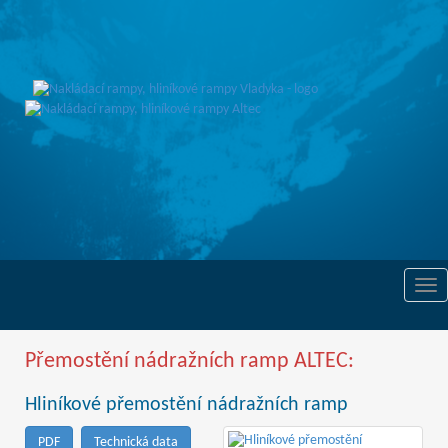
Tog
nav
Přemostění nádražních ramp ALTEC:
Hliníkové přemostění nádražních ramp
PDF
Technická data